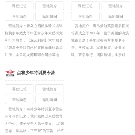
课程汇总
营地简介
课程汇总
营地简介
营地动态
精彩瞬间
营地动态
精彩瞬间
营地简介：
青岛心启航体验式培训
营地简介：
青岛梦航英姿素质拓展
机构多年致力于中国青少年素质研究
培训成立于2008年，位于美丽的海滨
和行为教育，【深蓝利剑】六年知名
城市青岛！基地业务有军事夏冬令
品牌夏令营目前已经在国家商标总局
营、学校军训、军事拓展、企业团
注册，本公司龙湾琅琊台研学基地被
建、研学旅行、团队培训，实景对抗
西海岸……
等培训！专业为……
点将少年特训夏令营
课程汇总
营地简介
营地动态
精彩瞬间
营地简介：
点将少年特训夏令营自
07年创办以来，我们始终以素质教育
为中心、孩子安全为第一要义、以“铸
意志，塑品格，正三观”为宗旨。始终