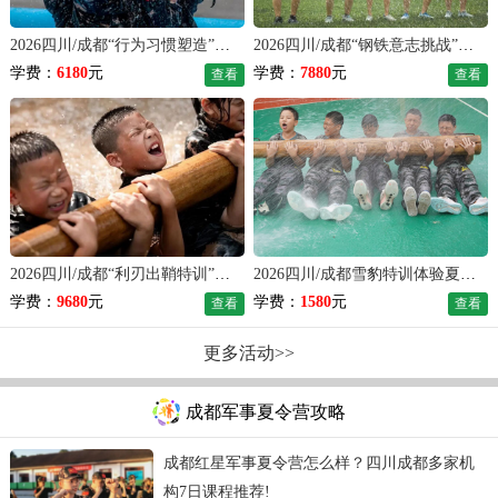
2026四川/成都“行为习惯塑造”夏令营（21天）
2026四川/成都“钢铁意志挑战”夏令营（28天）
学费：
6180
元
学费：
7880
元
查看
查看
2026四川/成都“利刃出鞘特训”夏令营（35天）
2026四川/成都雪豹特训体验夏令营（7天）
学费：
9680
元
学费：
1580
元
查看
查看
更多活动>>
成都军事夏令营攻略
成都红星军事夏令营怎么样？四川成都多家机
构7日课程推荐!