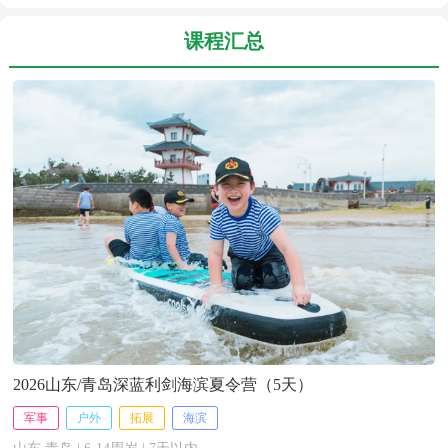
课程汇总
2026山东/青岛深蓝利剑海滨夏令营（5天）
军事
户外
拓展
海滨