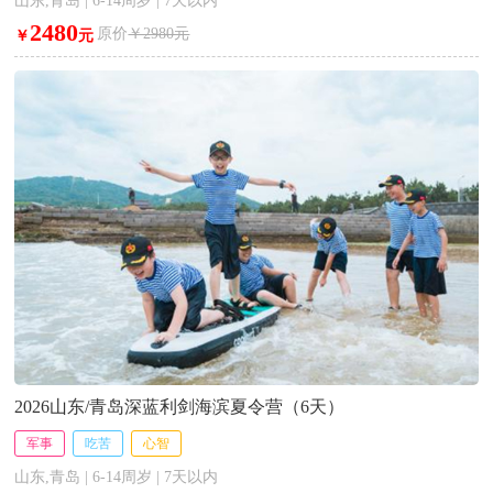
山东,青岛 | 6-14周岁 | 7天以内
2480
原价
￥2980元
￥
元
2026山东/青岛深蓝利剑海滨夏令营（6天）
军事
吃苦
心智
山东,青岛 | 6-14周岁 | 7天以内