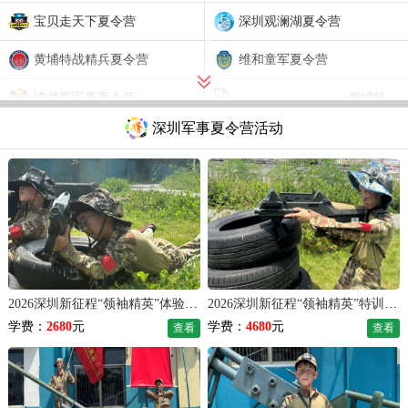
宝贝走天下夏令营
深圳观澜湖夏令营
黄埔特战精兵夏令营
维和童军夏令营
讲武堂军事夏令营
黄埔特战精兵夏令营
深圳军事夏令营活动
八一军旅训练营
2026深圳新征程“领袖精英”体验军事夏令营（7天）
2026深圳新征程“领袖精英”特训军事夏令营（14天）
学费：
2680
元
学费：
4680
元
查看
查看