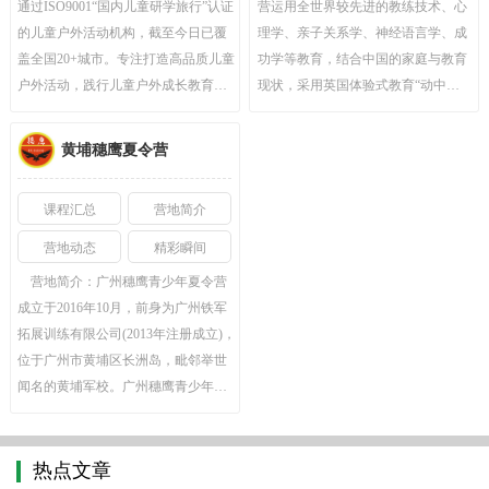
通过ISO9001“国内儿童研学旅行”认证
营运用全世界较先进的教练技术、心
的儿童户外活动机构，截至今日已覆
理学、亲子关系学、神经语言学、成
盖全国20+城市。专注打造高品质儿童
功学等教育，结合中国的家庭与教育
户外活动，践行儿童户外成长教育。
现状，采用英国体验式教育“动中
目前……
学”的训……
黄埔穗鹰夏令营
课程汇总
营地简介
营地动态
精彩瞬间
营地简介：
广州穗鹰青少年夏令营
成立于2016年10月，前身为广州铁军
拓展训练有限公司(2013年注册成立)，
位于广州市黄埔区长洲岛，毗邻举世
闻名的黄埔军校。广州穗鹰青少年夏
令营拥……
热点文章