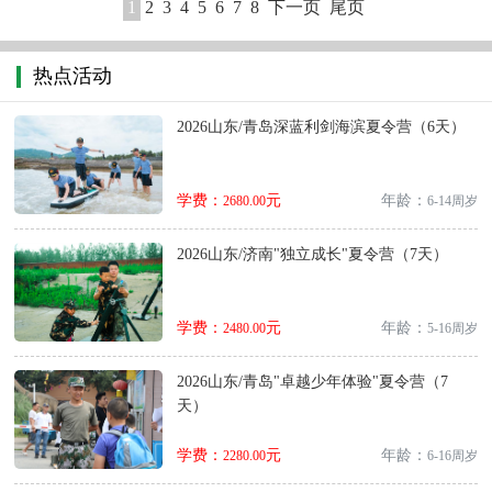
1
2
3
4
5
6
7
8
下一页
尾页
热点活动
2026山东/青岛深蓝利剑海滨夏令营（6天）
学费：
元
年龄：
2680.00
6-14周岁
2026山东/济南"独立成长"夏令营（7天）
学费：
元
年龄：
2480.00
5-16周岁
2026山东/青岛"卓越少年体验"夏令营（7
天）
学费：
元
年龄：
2280.00
6-16周岁