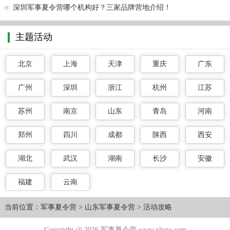
深圳军事夏令营哪个机构好？三家品牌营地介绍！
主题活动
北京
上海
天津
重庆
广东
广州
深圳
浙江
杭州
江苏
苏州
南京
山东
青岛
河南
郑州
四川
成都
陕西
西安
湖北
武汉
湖南
长沙
安徽
福建
云南
当前位置：
军事夏令营
>
山东军事夏令营
>
活动攻略
Copyright @ 2026 军事夏令营 www.xlygo.com