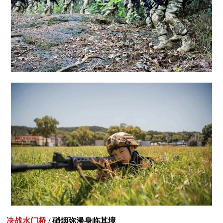
决战水门桥
/ 硝烟弥漫身临其境