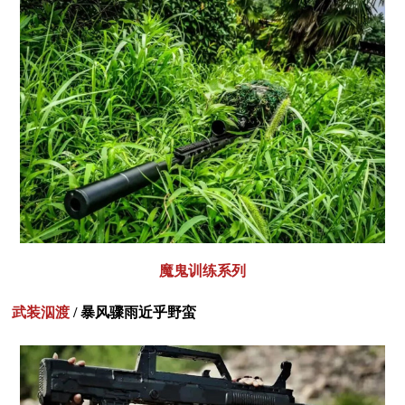
魔鬼训练系列
武装泅渡
/ 暴风骤雨近乎野蛮