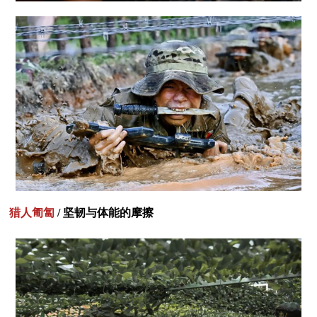
猎人匍匐
/ 坚韧与体能的摩擦