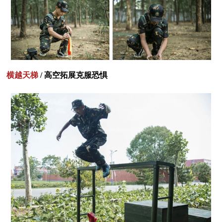
横越天梯
/ 高空拓展克服恐惧