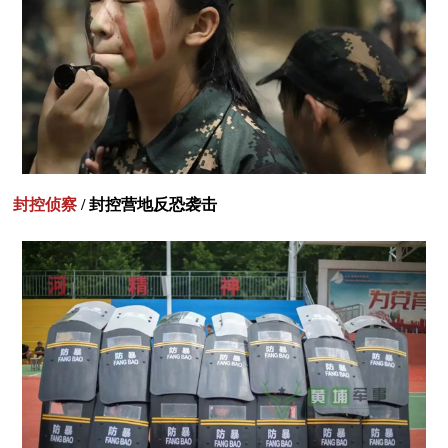
封控侦察
/ 封控营地反恐袭击