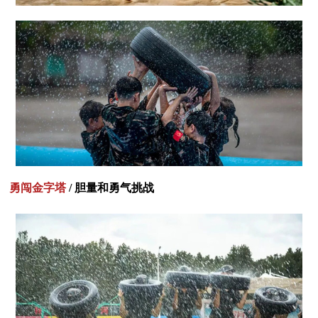
勇闯金字塔
/ 胆量和勇气挑战