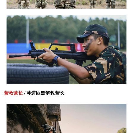
营救营长
/ 冲进匪窝解救营长