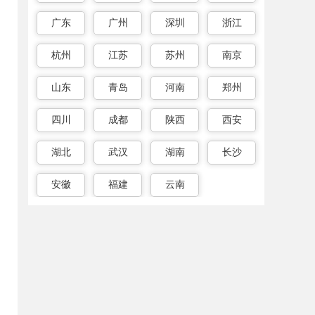
广东
广州
深圳
浙江
杭州
江苏
苏州
南京
山东
青岛
河南
郑州
四川
成都
陕西
西安
湖北
武汉
湖南
长沙
安徽
福建
云南