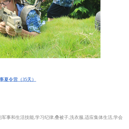
事夏令营（35天）
事和生活技能,学习纪律,叠被子,洗衣服,适应集体生活,学会
。