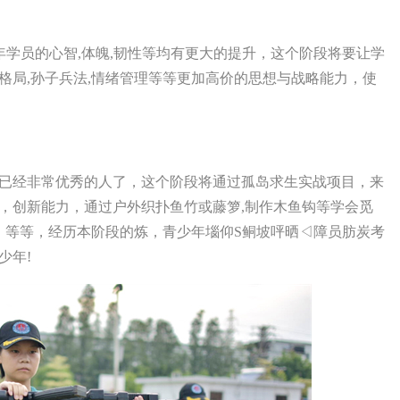
少年学员的心智,体魄,韧性等均有更大的提升，这个阶段将要让学
格局,孙子兵法,情绪管理等等更加高价的思想与战略能力，使
已经非常优秀的人了，这个阶段将通过孤岛求生实战项目，来
，创新能力，通过户外织扑鱼竹或藤箩,制作木鱼钩等学会觅
，等等，经历本阶段的炼，青少年堖仰S鲖坡呯晒◁障员肪炭考
少年!