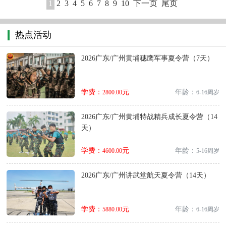
1
2
3
4
5
6
7
8
9
10
下一页
尾页
热点活动
2026广东/广州黄埔穗鹰军事夏令营（7天）
学费：
元
年龄：
2800.00
6-16周岁
2026广东/广州黄埔特战精兵成长夏令营（14
天）
学费：
元
年龄：
4600.00
5-16周岁
2026广东/广州讲武堂航天夏令营（14天）
学费：
元
年龄：
5880.00
6-16周岁