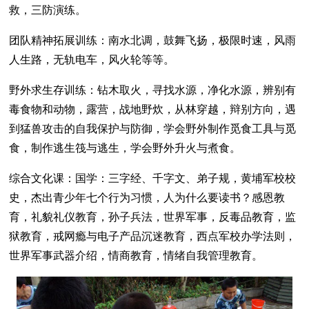
救，三防演练。
团队精神拓展训练：南水北调，鼓舞飞扬，极限时速，风雨
人生路，无轨电车，风火轮等等。
野外求生存训练：钻木取火，寻找水源，净化水源，辨别有
毒食物和动物，露营，战地野炊，从林穿越，辩别方向，遇
到猛兽攻击的自我保护与防御，学会野外制作觅食工具与觅
食，制作逃生筏与逃生，学会野外升火与煮食。
综合文化课：国学：三字经、千字文、弟子规，黄埔军校校
史，杰出青少年七个行为习惯，人为什么要读书？感恩教
育，礼貌礼仪教育，孙子兵法，世界军事，反毒品教育，监
狱教育，戒网瘾与电子产品沉迷教育，西点军校办学法则，
世界军事武器介绍，情商教育，情绪自我管理教育。