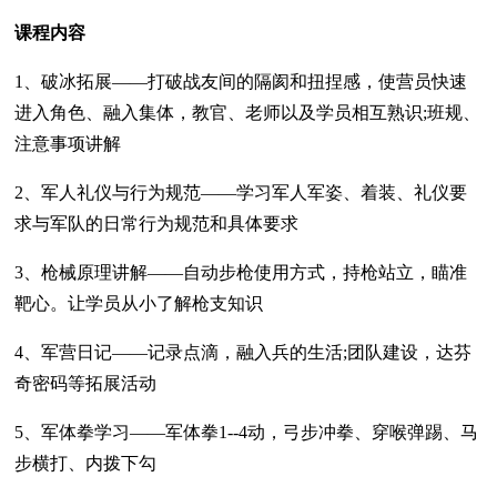
课程内容
1、破冰拓展——打破战友间的隔阂和扭捏感，使营员快速
进入角色、融入集体，教官、老师以及学员相互熟识;班规、
注意事项讲解
2、军人礼仪与行为规范——学习军人军姿、着装、礼仪要
求与军队的日常行为规范和具体要求
3、枪械原理讲解——自动步枪使用方式，持枪站立，瞄准
靶心。让学员从小了解枪支知识
4、军营日记——记录点滴，融入兵的生活;团队建设，达芬
奇密码等拓展活动
5、军体拳学习——军体拳1--4动，弓步冲拳、穿喉弹踢、马
步横打、内拨下勾