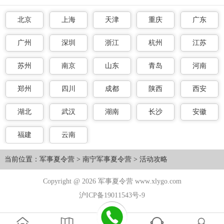
北京
上海
天津
重庆
广东
广州
深圳
浙江
杭州
江苏
苏州
南京
山东
青岛
河南
郑州
四川
成都
陕西
西安
湖北
武汉
湖南
长沙
安徽
福建
云南
当前位置：
军事夏令营
>
南宁军事夏令营
>
活动攻略
Copyright @ 2026 军事夏令营 www.xlygo.com
沪ICP备19011543号-9