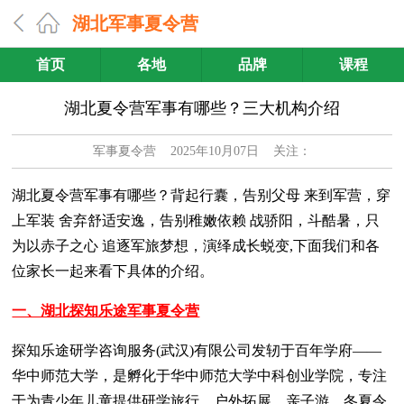
湖北军事夏令营
首页
各地
品牌
课程
湖北夏令营军事有哪些？三大机构介绍
军事夏令营
2025年10月07日 关注：
湖北夏令营军事有哪些？背起行囊，告别父母 来到军营，穿
上军装 舍弃舒适安逸，告别稚嫩依赖 战骄阳，斗酷暑，只
为以赤子之心 追逐军旅梦想，演绎成长蜕变,下面我们和各
位家长一起来看下具体的介绍。
一、湖北探知乐途军事夏令营
探知乐途研学咨询服务(武汉)有限公司发轫于百年学府——
华中师范大学，是孵化于华中师范大学中科创业学院，专注
于为青少年儿童提供研学旅行、户外拓展、亲子游、冬夏令