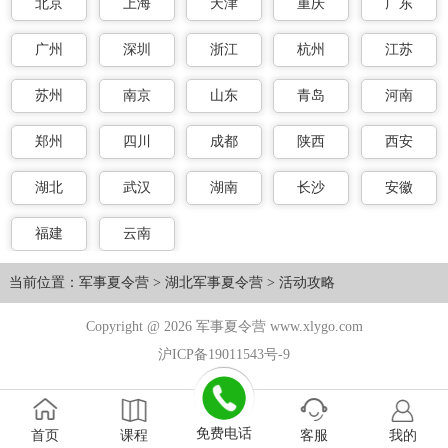
北京
上海
天津
重庆
广东
广州
深圳
浙江
杭州
江苏
苏州
南京
山东
青岛
河南
郑州
四川
成都
陕西
西安
湖北
武汉
湖南
长沙
安徽
福建
云南
当前位置：
军事夏令营
>
湖北军事夏令营
>
活动攻略
Copyright @ 2026 军事夏令营 www.xlygo.com
沪ICP备19011543号-9
免费电话
首页
课程
客服
我的