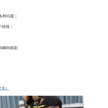
各种问题；
不特殊；
和瞬间精彩
7天）