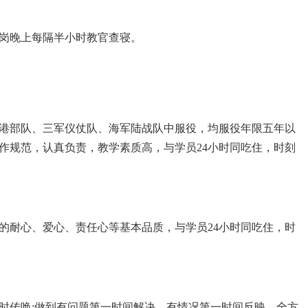
巡岗晚上每隔半小时教官查寝。
港部队、三军仪仗队、海军陆战队中服役，均服役年限五年以
作规范，认真负责，教学素质高，与学员24小时同吃住，时刻
的耐心、爱心、责任心等基本品质，与学员24小时同吃住，时
随时传唤;做到有问题第一时间解决。有情况第一时间反映，全方