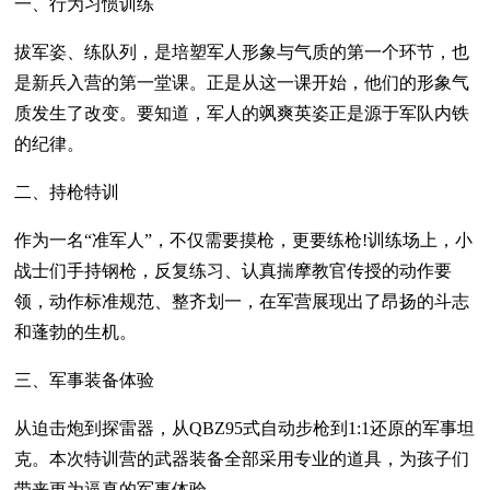
一、行为习惯训练
拔军姿、练队列，是培塑军人形象与气质的第一个环节，也
是新兵入营的第一堂课。正是从这一课开始，他们的形象气
质发生了改变。要知道，军人的飒爽英姿正是源于军队内铁
的纪律。
二、持枪特训
作为一名“准军人”，不仅需要摸枪，更要练枪!训练场上，小
战士们手持钢枪，反复练习、认真揣摩教官传授的动作要
领，动作标准规范、整齐划一，在军营展现出了昂扬的斗志
和蓬勃的生机。
三、军事装备体验
从迫击炮到探雷器，从QBZ95式自动步枪到1:1还原的军事坦
克。本次特训营的武器装备全部采用专业的道具，为孩子们
带来更为逼真的军事体验。