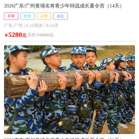
2026广东/广州黄埔名将青少年特战成长夏令营（14天）
军事
吃苦
心智
励志
广东,广州 | 6-16周岁 | 8-14天
5280
原价
￥6680元
￥
元