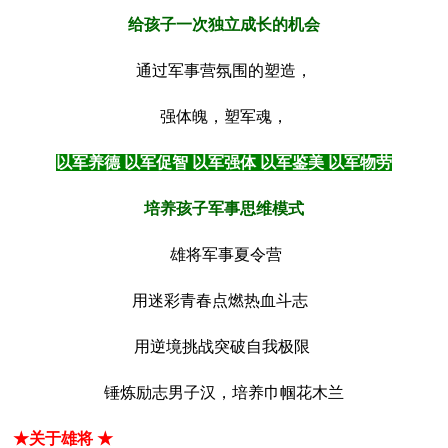
给孩子一次独立成长的机会
通过军事营氛围的塑造，
强体魄，塑军魂，
以军养德 以军促智 以军强体 以军鉴美 以军物劳
培养孩子军事思维模式
雄将军事夏令营
用迷彩青春点燃热血斗志
用逆境挑战突破自我极限
锤炼励志男子汉，培养巾帼花木兰
★关于雄将 ★