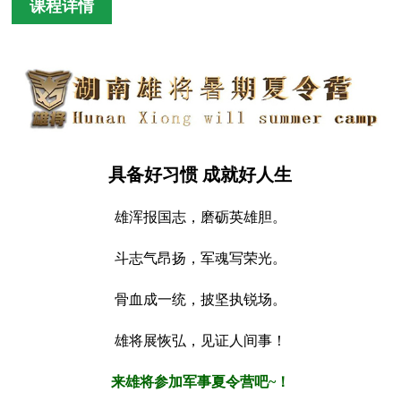
课程详情
具备好习惯 成就好人生
雄浑报国志，磨砺英雄胆。
斗志气昂扬，军魂写荣光。
骨血成一统，披坚执锐场。
雄将展恢弘，见证人间事！
来雄将参加军事夏令营吧~！