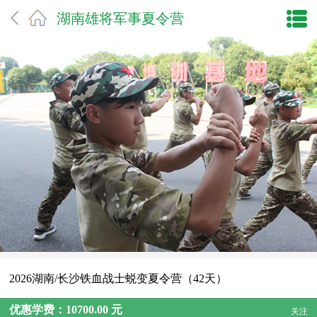
湖南雄将军事夏令营
2026湖南/长沙铁血战士蜕变夏令营（42天）
优惠学费：10700.00 元
关注