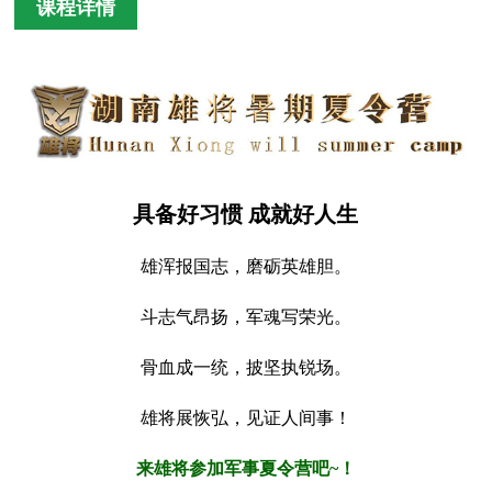
课程详情
具备好习惯 成就好人生
雄浑报国志，磨砺英雄胆。
斗志气昂扬，军魂写荣光。
骨血成一统，披坚执锐场。
雄将展恢弘，见证人间事！
来雄将参加军事夏令营吧~！