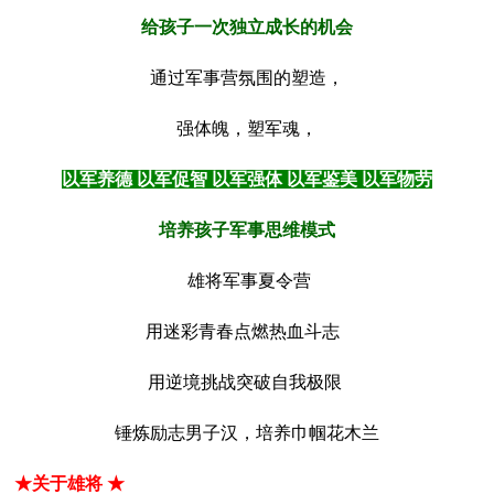
给孩子一次独立成长的机会
通过军事营氛围的塑造，
强体魄，塑军魂，
以军养德 以军促智 以军强体 以军鉴美 以军物劳
培养孩子军事思维模式
雄将军事夏令营
用迷彩青春点燃热血斗志
用逆境挑战突破自我极限
锤炼励志男子汉，培养巾帼花木兰
★关于雄将 ★