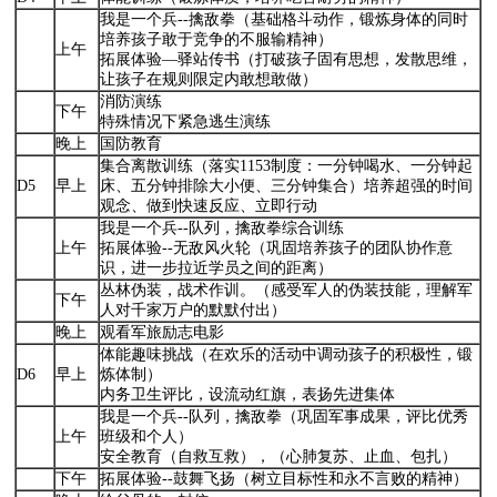
我是一个兵--擒敌拳（基础格斗动作，锻炼身体的同时
培养孩子敢于竞争的不服输精神）
上午
拓展体验—驿站传书（打破孩子固有思想，发散思维，
让孩子在规则限定内敢想敢做）
消防演练
下午
特殊情况下紧急逃生演练
晚上
国防教育
集合离散训练（落实1153制度：一分钟喝水、一分钟起
D5
早上
床、五分钟排除大小便、三分钟集合）培养超强的时间
观念、做到快速反应、立即行动
我是一个兵--队列，擒敌拳综合训练
上午
拓展体验--无敌风火轮（巩固培养孩子的团队协作意
识，进一步拉近学员之间的距离）
丛林伪装，战术作训。（感受军人的伪装技能，理解军
下午
人对千家万户的默默付出）
晚上
观看军旅励志电影
体能趣味挑战（在欢乐的活动中调动孩子的积极性，锻
D6
早上
炼体制）
内务卫生评比，设流动红旗，表扬先进集体
我是一个兵--队列，擒敌拳（巩固军事成果，评比优秀
上午
班级和个人）
安全教育（自救互救），（心肺复苏、止血、包扎）
下午
拓展体验--鼓舞飞扬（树立目标性和永不言败的精神）