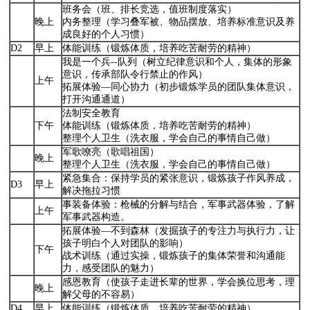
班务会（班、排长竞选，值班制度落实）
晚上
内务整理（学习叠军被、物品摆放、培养标准意识及养
成良好的个人习惯）
D2
早上
体能训练（锻炼体质，培养吃苦耐劳的精神）
我是一个兵--队列（树立纪律意识和个人，集体的形象
意识，传承部队令行禁止的作风）
上午
拓展体验—同心协力（初步锻炼学员的团队集体意识，
打开沟通通道）
法制安全教育
下午
体能训练（锻炼体质，培养吃苦耐劳的精神）
整理个人卫生（洗衣服，学会自己的事情自己做）
军歌嘹亮（歌唱祖国）
晚上
整理个人卫生（洗衣服，学会自己的事情自己做）
紧急集合：保持学员的紧张意识，锻炼孩子作风养成，
D3
早上
解决拖拉习惯
事装备体验：枪械的分解与结合，军事武器体验，了解
上午
军事武器构造。
拓展体验—不到森林（发掘孩子的专注力与执行力，让
孩子明白个人对团队的影响）
下午
战术训练（通过实操，锻炼孩子的集体荣誉和沟通能
力，感受团队的魅力）
感恩教育（使孩子走进长辈的世界，学会换位思考，理
晚上
解父母的不容易）
D4
早上
体能训练（锻炼体质，培养吃苦耐劳的精神）