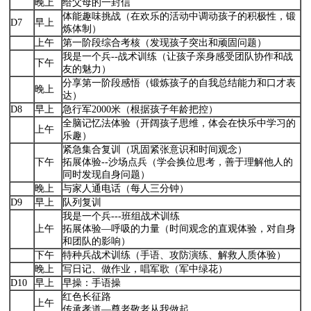
晚上
给父母的一封信
体能趣味挑战（在欢乐的活动中调动孩子的积极性，锻
D7
早上
炼体制）
上午
第一阶段综合考核（发现孩子突出和顽固问题）
我是一个兵--战术训练（让孩子亲身感受团队协作和战
下午
友的魅力）
分享第一阶段感悟（锻炼孩子的自我总结能力和口才表
晚上
达）
D8
早上
急行军2000米（根据孩子年龄把控）
全脑记忆法体验（开阔孩子思维，体会在快乐中学习的
上午
乐趣）
紧急集合复训（巩固紧张意识和时间观念）
下午
拓展体验--沙场点兵（学会换位思考，善于理解他人的
同时发现自身问题）
晚上
与家人通电话（每人三分钟）
D9
早上
队列复训
我是一个兵---班组战术训练
上午
拓展体验—呼吸的力量（时间观念的直观体验，对自身
和团队的影响）
下午
特种兵战术训练（手语、攻防演练、解救人质体验）
晚上
写日记、做作业，唱军歌（军中绿花）
D10
早上
早操：手语操
红色长征路
上午
传承孝道—尊老敬老从我做起