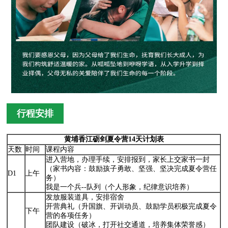
行程安排
黄埔香江砺剑夏令营14天计划表
天数
时间
课程内容
进入营地，办理手续，安排报到，家长上交家书一封
（家书内容：鼓励孩子勇敢、坚强、坚决完成夏令营任
D1
上午
务）
我是一个兵--队列（个人形象，纪律意识培养）
发放服装道具，安排宿舍
开营典礼（升国旗、开训动员、鼓励学员积极完成夏令
下午
营的各项任务）
团队建设（破冰，打开社交通道，培养集体荣誉感）