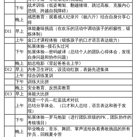
战术训练（低姿匍匐、翻越矮墙、跳过高板、克服内心
下午
恐惧、跨越自我障碍）
感恩教育：观看感人纪录片《杨六斤》结合自身分享心
晚上
得
体能趣味挑战（在欢乐的活动中调动孩子的积极性，锻
D11
早上
炼体制）
上午
金口才课程体验（锻炼孩子的口才语言表达能力）
拓展体验--摸石头过河
下午
拓展体验—密码破译（总结个人的团队心得体会，发现
自身问题和协作问题）
晚上
励志电影《背起爸爸去上学》
D12
早上
内务卫生评比，设流动红旗，表扬先进集体
上午
综合训练复训
下午
训练大比拼
晚上
安全教育、反拐卖教育
D13
早上
体能大比拼
我是一个兵—红蓝战术对抗
上午
总结分享体会。（口才和人总结，语言表达和善于发
现）
拓展体验—罗马炮架（进行团队班级的PK，团队协作的
下午
考核项目）
毕业晚会，音乐、舞蹈、掌声送给执着勇敢挑战的所有
晚上
学员，回顾夏令营