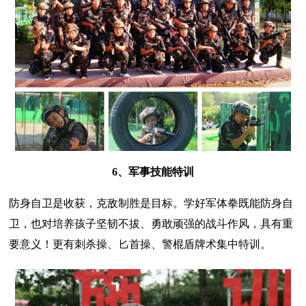
6、军事技能特训
防身自卫是收获，克敌制胜是目标。学好军体拳既能防身自
卫，也对培养孩子坚韧不拔、勇敢顽强的战斗作风，具有重
要意义！更有刺杀操、匕首操、警棍盾牌术集中特训。