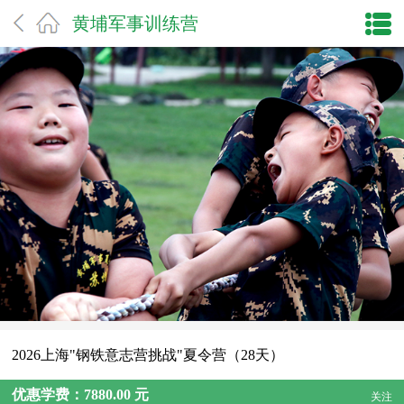
黄埔军事训练营
2026上海"钢铁意志营挑战"夏令营（28天）
优惠学费：7880.00 元
关注