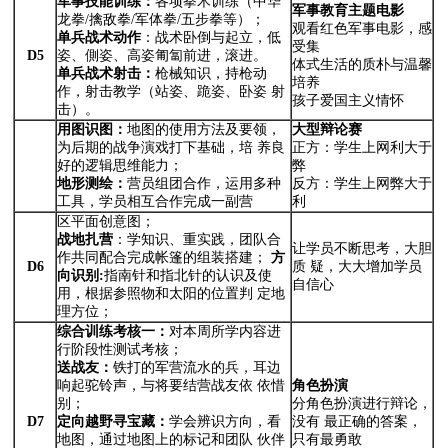
军事技能训练：
各项拳术训练（中华
军事教育主题电影
龙拳/擒敌拳/军体拳/五步拳等）；
观看红色军事电影，感
单兵战术动作
：战术卧倒与起立，低
受集
D5
姿、側姿、高姿匍匐前进，滚进。
体式生活的质朴与温馨
单兵战术射击：
枪械知识，持枪动
培养
作，射击教学（站姿、跪姿、卧姿 射
孩子爱国主义情怀
击）。
用图识图：
地图的使用方法及要领，
大型辩论赛
为后期的战争演戏打下基础，培 养良
正方：学生上网利大于
好的逻辑思维能力；
弊
地形测绘：
营员组团合作，运用多种
反方：学生上网弊大于
工具，学员相互合作完成一副营
利
区平面创意图；
战地扎营
：学知识、重实践，团队合
让学员不断思考，大胆
作共同配合完成帐篷的组装搭建；
方
D6
质 疑，大大增加学员
向识别:
指南针和指北针的认识及使
自信心
用，根据参照物和太阳的位置判 定地
理方位；
综合训练考核一：
对本周所学内容进
行阶段性测试考核；
送战友：
铁打的军营流水的兵，耳边
响起驼铃声，与将要结营战友依 依惜
角色扮演
别；
分角色扮演进行辩论，
D7
定向越野寻宝藏：
学会辨识方向，看
没有 最正确的答案，
地图，通过地图上的标记和团队 伙伴
只有最勇敢