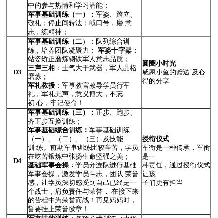
中的参与热情和学习潜能；
军事基础训练（一
）：
军姿、跨立、
敬礼；停止间转法；喊口号，磨 意
志，练精神；
军事基础训练（二
）：队列综合训
练，培养团队凝聚力；
军姿十字架
：
站姿矫正磨炼钢铁军人意志品质；
圆圈小时光
三声三相
：士气大于武器，军人品格
D3
感恩小鱼的赠送 及心
磨炼；
得的分享
军礼教授
：军事教官教导学员行军
礼，军礼无声，意义博大，不忘
初 心，牢记使命！
军事基础训练（三
）：
正步、跑步、
齐正步互换训练；
军事基础综合训练：
军事基础训练
（一）、（二）、（三）及技能
授衔仪式
训 练。前期军事训练比较辛苦，学员
军衔是一种传承，军衔
在吃苦锻炼中张扬生命坚强之美；
是一
D4
基础军事会操：
学员分连队进行基础
种责任，通过授衔仪式
军事会操，激发学员斗志，团队 荣誉
让孩
感，让学员深切感受到自己已经是一
子们更有担当
个战士，肩负责任与荣誉， 在接下来
的营程中为荣誉而战！再见妈妈时，
誓要挂上荣誉徽章！