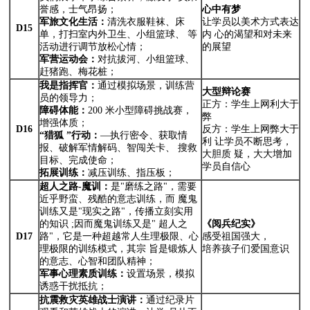
誉感，士气昂扬；
心中有梦
军旅文化生活：
清洗衣服鞋袜、床
让学员以美术方式表达
D15
单，打扫室内外卫生、小组篮球、 等
内 心的渴望和对未来
活动进行调节放松心情；
的展望
军营运动会：
对抗拔河、小组篮球、
赶猪跑、梅花桩；
我是指挥官：
通过模拟场景，训练营
大型辩论赛
员的领导力；
正方：学生上网利大于
障碍体能：
200 米小型障碍挑战赛，
弊
增强体质；
D16
反方：学生上网弊大于
“猎狐
”行动：
—执行密令、获取情
利 让学员不断思考，
报、破解军情解码、智闯关卡、 搜救
大胆质 疑，大大增加
目标、完成使命；
学员自信心
拓展训练：
减压训练、指压板；
超人之路-魔训：
是"磨练之路"，需要
近乎野蛮、残酷的意志训练，而 魔鬼
训练又是"现实之路"，传播立刻实用
的知识 ;因而魔鬼训练又是" 超人之
《阅兵纪实》
D17
路"，它是一种超越常人生理极限、心
感受祖国强大，
理极限的训练模式，其宗 旨是锻炼人
培养孩子们爱国意识
的意志、心智和团队精神；
军事心理素质训练：
设置场景，模拟
诱惑干扰抵抗；
抗震救灾英雄战士演讲：
通过纪录片