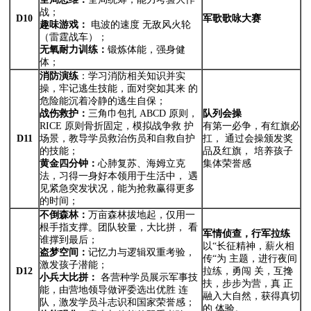
战；
D10
军歌歌咏大赛
趣味游戏：
电波的速度 无敌风火轮
（雷霆战车）；
无氧耐力训练：
锻炼体能，强身健
体；
消防演练
：学习消防相关知识并实
操，牢记逃生技能，面对突如其来 的
危险能沉着冷静的逃生自保；
战伤救护：
三角巾包扎 ABCD 原则，
队列会操
RICE 原则骨折固定，模拟战争救 护
有第一必争，有红旗必
D11
场景，教导学员救治伤员和自救自护
扛， 通过会操颁发奖
的技能；
品及红旗， 培养孩子
黄金四分钟：
心肺复苏、海姆立克
集体荣誉感
法，习得一身好本领用于生活中， 遇
见紧急突发状况，能为抢救赢得更多
的时间；
不倒森林：
万亩森林拔地起，仅用一
根手指支撑。团队较量，大比拼， 看
军情侦查，行军拉练
谁撑到最后；
以“长征精神，薪火相
盗梦空间：
记忆力与逻辑双重考验，
传“为 主题，进行夜间
激发孩子潜能；
D12
拉练，勇闯 关，互搀
小兵大比拼：
各营种学员展示军事技
扶，步步为营，真 正
能，由营地领导做评委选出优胜 连
融入大自然，获得真切
队，激发学员斗志识和国家荣誉感；
的 体验。