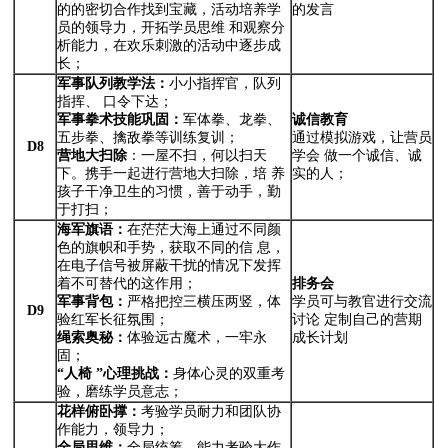
的的密切合作找到宝藏，活动培养学
的发言
员的领导力，开拓学员思维 和观察分
析能力，在欢乐刺激的活动中逐步成
长；
军事队列教学法：
小小指挥官，队列
指挥、 口令下达；
军事拳术技能巩固：
军体拳、龙拳、
诚信教育
五步拳、擒敌拳等训练复训；
通过模拟游戏，让营员
D8
营地大扫除
：一屋不扫，何以扫天
学会 做一个诚信、诚
下。携手一起进行营地大扫除，培 养
实的人；
孩子干净卫生的习惯，善于动手，勤
于打扫；
海军旗语：
在茫茫大海上通过不同颜
色的旗帜和手势，获取不同的信 息，
在电子信号被屏蔽干扰的情况下发挥
着不可替代的这作用；
排务会
军事背包：
严格把控三横压两竖，体
学员可与教官进行交流
D9
验红军长征氛围；
讨论 定制自己的营期
绳索奥秘：
体验远古魔术，一牢永
成长计划
固；
“人椅
”心理挑战：
身体心灵的双重考
验，磨练学员意志；
花样俯卧撑：
考验学员耐力和团队协
作能力，领导力；
全局思维：
全局统筹，能力考验大作