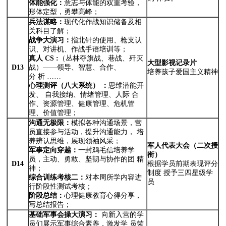
体能强化：
意志与体能的双重考验，
形体定型，勇攀高峰；
兵法谋略：
现代化作战知识储备及相
关科目了解；
战争大演习：
指北针的使用、枪支认
识、对讲机、作战手语培训等；
真人
CS
:
（丛林夺旗战、巷战、歼灭
大型影视记录片
D13
战）——领导、智慧、合作、
培养孩子爱国主义精神
分 析 ……
心理测评（八大系统
）
：
思维潜能开
发、 自我接纳、情绪管理、人际 合
作、资源管理、健康管理、危机管
理、价值管理；
沟通无极限：
模拟各种沟通场景，营
员直接参与活动，提升沟通能力， 培
养辨认思维，展现领袖风采；
军人代表大会（二次授
军事定向穿越：
一封鸡毛信培养学
衔）
员，主动、勇敢、坚韧与协作的团 精
D14
根据学员前期表现评分
神；
制度 授予三四星级学
综合训练考核二：
对本周所学内容进
员
行阶段性测试考核；
阶段总结：
心理健康教育心得分享，
写总结报告；
基础军事会操大演习：
向新入营的学
员们展示军事综合素养，激发学 员荣