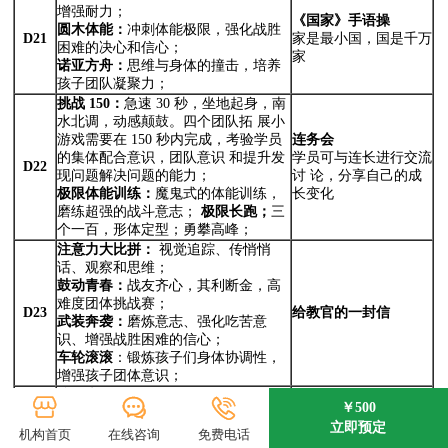
增强耐力；
《国家》手语操
圆木体能：
冲刺体能极限，强化战胜
D21
家是最小国，国是千万
困难的决心和信心；
家
诺亚方舟：
思维与身体的撞击，培养
孩子团队凝聚力；
挑战
150：
急速 30 秒，坐地起身，南
水北调，动感颠鼓。四个团队拓 展小
游戏需要在 150 秒内完成，考验学员
连务会
的集体配合意识，团队意识 和提升发
学员可与连长进行交流
D22
现问题解决问题的能力；
讨 论，分享自己的成
极限体能训练：
魔鬼式的体能训练，
长变化
磨练超强的战斗意志；
极限长跑；
三
个一百，形体定型；勇攀高峰；
注意力大比拼：
视觉追踪、传悄悄
话、观察和思维；
鼓动青春：
战友齐心，其利断金，高
难度团体挑战赛；
D23
给教官的一封信
武装奔袭：
磨炼意志、强化吃苦意
识、增强战胜困难的信心；
车轮滚滚
：锻炼孩子们身体协调性，
增强孩子团体意识；
防身术操练：
提高防范意识，增强身
￥500
体素质；
立即预定
蔬菜灌溉：
取水灌溉，培养学员耐心
评定过去，展望未来
机构首页
在线咨询
免费电话