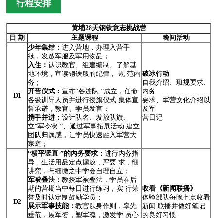
行程安排
黄埔28天钢铁意志挑战营
日
期
主题课程
晚间活动
少年集结：
进入营地，办理入营手
续，发放军服及军用物品；
入住：
认识教官、组建编制、了解基
地环境，宣读钢铁般的纪律， 规 范内
破冰行动
务；
自我介绍、班规要求、
开营仪式：
宣布“各连队 ”成立，任命
内务
D1
各级训导人员并进行授旗仪式 集体宣
要求、军营文化介绍以
誓承诺，教官、学员发言；
及军
携手并进：
设计队名、发放队旗、
营日记
立“军令状 ”、通过军事拓展活动 建立
团队归属感，让学员快速融入军营大
家庭；
“横平竖直
”的内务要求：
进行内务指
导，生活用品定点摆放，严要 求，细
讲究，与细微之中学会自理自立；
军被叠法：
教授军被叠法，学员在后
期的营期当中每日进行练习，实 行荣
收看《新闻联播》
誉及时认定制鼓励学员；
体验部队每晚七点收看
D2
展示军事技能：
教官以身作则，率先
新闻 联播并做好笔记
垂范，展军姿，塑军魂，激发学 员心
的良好习惯