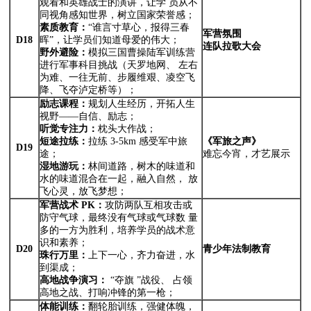
观看和英雄战士的演讲，让学 员从不
同视角感知世界，树立国家荣誉感；
素质教育：
“谁言寸草心，报得三春
军营氛围
D18
晖”，让学员们知道母爱的伟大；
连队拉歌大会
野外避险：
模拟三国曹操陆军训练营
进行军事科目挑战（天罗地网、 左右
为难、一往无前、步履维艰、凌空飞
降、飞夺泸定桥等）；
励志课程：
规划人生经历，开拓人生
视野——自信、励志；
听觉专注力：
枕头大作战；
短途拉练：
拉练 3-5km 感受军中旅
《军旅之声》
D19
途；
难忘今宵，才艺展示
湿地游玩：
林间道路，树木的味道和
水的味道混合在一起，融入自然， 放
飞心灵，放飞梦想；
军营战术
PK
：
攻防两队互相攻击或
防守气球，最终没有气球或气球数 量
多的一方为胜利，培养学员的战术意
识和素养；
D20
青少年法制教育
珠行万里：
上下一心，齐力奋进，水
到渠成；
高地战争演习：
“夺旗 ”战役、 占领
高地之战、打响冲锋的第一枪；
体能训练：
翻轮胎训练，强健体魄，