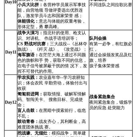
Day10
小兵大比拼：
各营种学员展示军事技
不同连队之间拉歌比赛
能，由营地领 导做评委选出优胜连
队，激发学员斗志和国家荣誉 感；
体能强化：
意志与体能的双重考验，
形体定型，勇 攀高峰。
战争大演习：
指北针的使用、枪支认
识、对讲机、 作战手语培训等；
队列会操
CS
野战对抗赛：
三大战役--《丛林夺
有第一必争，有红旗必
旗战》、《歼灭 战》、《攻坚战》；
扛，
Day11
海军旗语：
在茫茫大海上通过不同颜
通过会操颁发奖品及红
色的旗帜和手 势，获取不同的信息，
旗，培养
在电子信号被屏蔽干扰的情 况下，发
孩子集体荣誉感
挥不可替代的作用。
学农实践
：
农业嘉年华--学习农耕知
识；体会农民 辛勤劳动，体验付出与
收获
匍匐前进网：
获取情报、破解军情解
战备紧急集合
码、智闯关卡、 搜救目标、完成使
Day12
夜间紧急集合，锻炼学
命；
员的应急 处突能力
盲人击鼓：
在黑暗中摸索前行，临危
不乱；
鼓动青春：
战友齐心，其利断金，高
难度团体挑战 赛。
挖战壕、无烟灶
：模拟战争，简单建