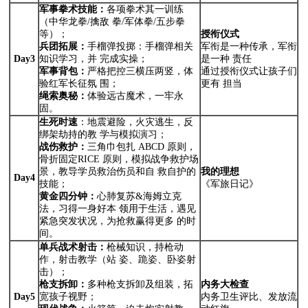
军事拳术技能
：
各项拳术其一训练
（中华龙拳/擒敌 拳/军体拳/五步拳
等）；
授衔仪式
兵团拓展：
手榴弹投掷：手榴弹相关
军衔是一种传承，军衔
Day3
知识学习，并 完成实操；
是一种 责任
军事背包：
严格把控三横压两竖，体
通过授衔仪式让孩子们
验红军长征氛 围；
更有 担当
绳索奥秘：
体验远古魔术，一牢永
固。
生死时速
：地震避险，火灾逃生，反
绑架劫持的教 学与模拟演习；
战伤救护：
三角巾包扎 ABCD 原则，
骨折固定RICE 原则，模拟战争救护场
景，教导学员救治伤员和自 救自护的
我的理想
Day4
技能；
《军旅日记》
黄金四分钟：
心肺复苏&海姆立克
法，习得一身好本 领用于生活，遇见
紧急突发状况，为抢救赢得更多 的时
间。
单兵战术射击：
枪械知识，持枪动
作，射击教学（站 姿、跪姿、卧姿射
击）；
枪支拆卸：
多种枪支拆卸及组装，拓
内务大检查
Day5
宽孩子视野；
内务卫生评比、发放流