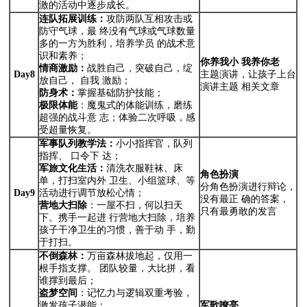
激的活动中逐步成长。
连队拓展训练：
攻防两队互相攻击或
防守气球，最 终没有气球或气球数量
多的一方为胜利，培养学员 的战术意
识和素养；
你养我小
我养你老
情商激励：
战胜自己，突破自己，绽
Day8
主题演讲，让孩子上台
放自己， 自我 激励；
演讲主题 相关文章
防身术：
掌握基础防护技能；
极限体能
：魔鬼式的体能训练，磨练
超强的战斗意 志；体验二次呼吸，感
受超量恢复。
军事队列教学法：
小小指挥官，队列
指挥、 口令下 达；
军旅文化生活：
清洗衣服鞋袜、床
角色扮演
单，打扫室内外 卫生、小组篮球、等
分角色扮演进行辩论，
Day9
活动进行调节放松心情；
没有最正 确的答案，
营地大扫除
：一屋不扫，何以扫天
只有最勇敢的发言
下。携手一起进 行营地大扫除，培养
孩子干净卫生的习惯，善于动 手，勤
于打扫。
不倒森林：
万亩森林拔地起，仅用一
根手指支撑。 团队较量，大比拼，看
谁撑到最后；
盗梦空间
：记忆力与逻辑双重考验，
激发孩子潜能；
军歌嘹亮