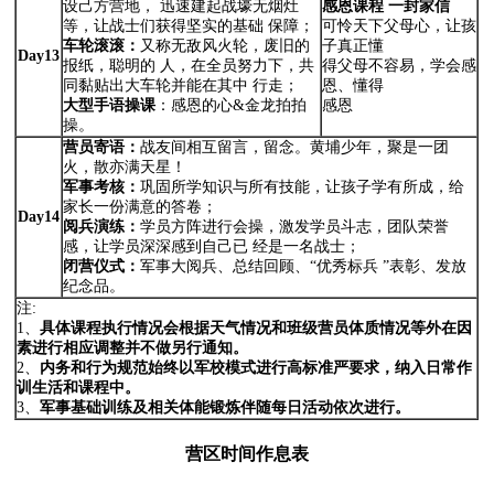
设己方营地， 迅速建起战壕无烟灶
感恩课程
一封家信
等，让战士们获得坚实的基础 保障；
可怜天下父母心，让孩
车轮滚滚：
又称无敌风火轮，废旧的
子真正懂
Day13
报纸，聪明的 人，在全员努力下，共
得父母不容易，学会感
同黏贴出大车轮并能在其中 行走；
恩、懂得
大型手语操课
：感恩的心&金龙拍拍
感恩
操。
营员寄语：
战友间相互留言，留念。黄埔少年，聚是一团
火，散亦满天星！
军事考核：
巩固所学知识与所有技能，让孩子学有所成，给
家长一份满意的答卷；
Day14
阅兵演练：
学员方阵进行会操，激发学员斗志，团队荣誉
感，让学员深深感到自己已 经是一名战士；
闭营仪式：
军事大阅兵、总结回顾、“优秀标兵 ”表彰、发放
纪念品。
注:
1、
具体课程执行情况会根据天气情况和班级营员体质情况等外在因
素进行相应调整
并不做另行通知。
2、
内务和行为规范始终以军校模式进行高标准严要求，纳入日常作
训生活和课程中。
3、
军事基础训练及相关体能锻炼伴随每日活动依次进行。
营区时间作息表