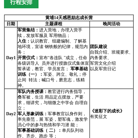
行程安排
黄埔14天感恩励志成长营
日期
主题课程
晚间活动
军营集结：
进入营地，办理入营手
续，发放军服及 军用物品；
入住：
认识教官、组建编制、了解基
地环境，宣读 钢铁般的纪律，规范内
团队建设
务；
自我介绍、班规要求、
Day1
开营仪式：
宣布“各连队 ”成立，任命
内务要求、
各级训导人 员并进行授旗仪式集体宣
军营文化介绍
誓承诺，教官、学员发言；
军事基础
以及军营日记
训练（一
）：
军姿、跨立、敬礼；停
止间 转法；喊口号，磨意志，练精
神。
军队内务授课：
教官进行内务指导，
叠军被，生活 用品定点摆放，严要
求，细讲究，与细微之中学会 自理自
立；
《迷彩下的成长》
Day2
军人形象训练：
军事教官以身作则，
有奖征文
率先垂范，展 军姿，塑军魂，激发学
员心中的参与热情和学习潜 能；
军事基础训练（
二
）：
单兵队列动
作、齐步、跑步 等；