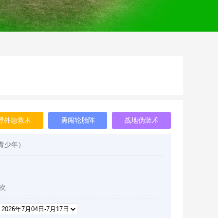
野外急救术
勇闯轮胎阵
战地伪装术
/青少年）
次