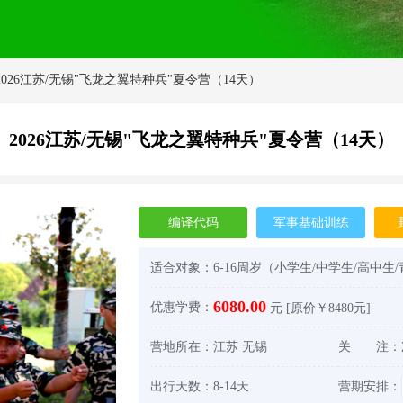
2026江苏/无锡"飞龙之翼特种兵"夏令营（14天）
2026江苏/无锡"飞龙之翼特种兵"夏令营（14天）
编译代码
军事基础训练
适合对象：
6-16周岁（小学生/中学生/高中生
6080.00
优惠学费：
元 [原价￥8480元]
营地所在：
江苏 无锡
关 注：
出行天数：
8-14天
营期安排：