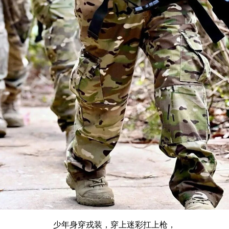
少年身穿戎装，穿上迷彩扛上枪，